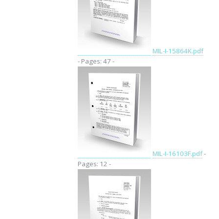
MIL-I-15864K.pdf
- Pages: 47 -
MIL-I-16103F.pdf
-
Pages: 12 -