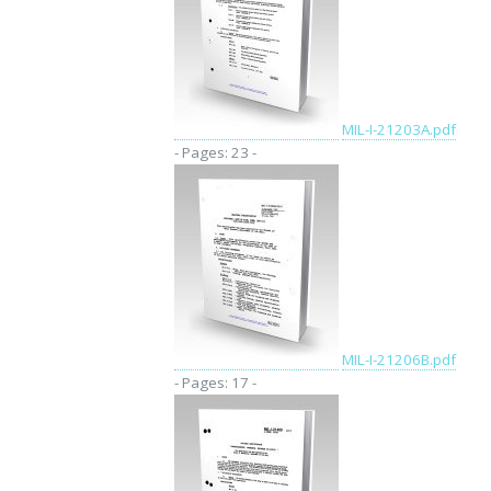
MIL-I-21203A.pdf
- Pages: 23 -
MIL-I-21206B.pdf
- Pages: 17 -