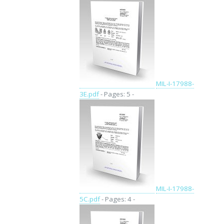
MIL-I-17988-
3E.pdf
- Pages: 5 -
MIL-I-17988-
5C.pdf
- Pages: 4 -