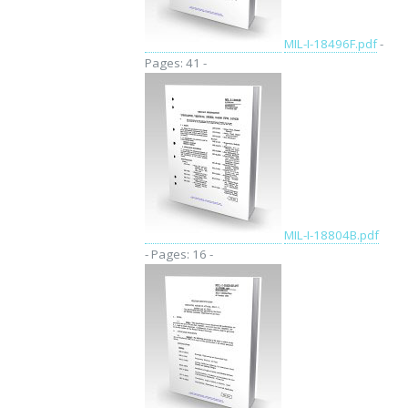
MIL-I-18496F.pdf
-
Pages: 41 -
MIL-I-18804B.pdf
- Pages: 16 -