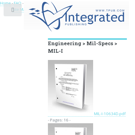
Home
-
FAQ
-
Privacy
-
Site Map
Toggle
Educational Archive
Engineering > Mil-Specs >
MIL-I
MIL-I-10634D.pdf
- Pages: 16 -