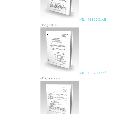
MIL-I-18369C.pdf
- Pages: 32 -
MIL-I-18373B.pdf
- Pages: 22 -