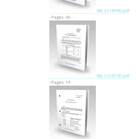
MIL-I-21899D.pdf
- Pages: 40 -
MIL-I-22023D.pdf
- Pages: 19 -