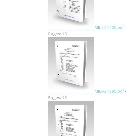
MIL-I-21400.pdf
-
Pages: 13 -
MIL-I-21685.pdf
-
Pages: 15 -