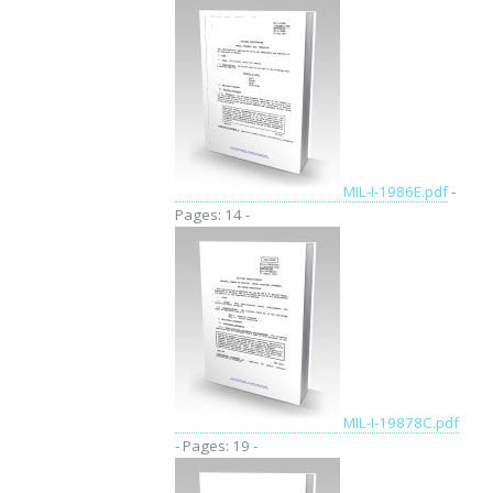
MIL-I-1986E.pdf
-
Pages: 14 -
MIL-I-19878C.pdf
- Pages: 19 -