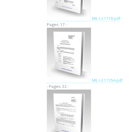
MIL-I-21718.pdf
-
Pages: 17 -
MIL-I-21735A.pdf
- Pages: 22 -