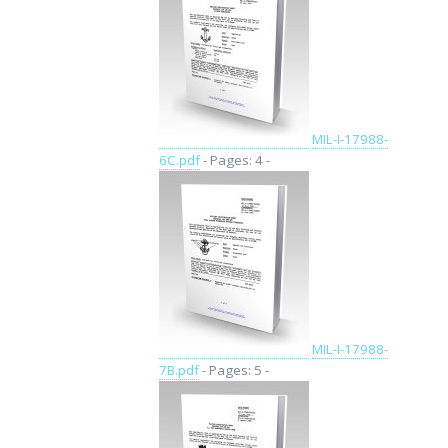
MIL-I-17988-
6C.pdf
- Pages: 4 -
MIL-I-17988-
7B.pdf
- Pages: 5 -