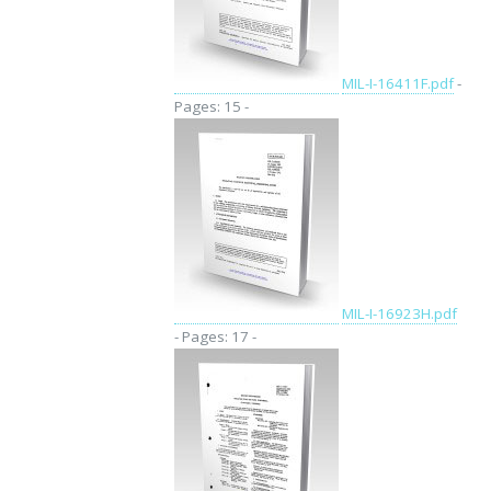
MIL-I-16411F.pdf
-
Pages: 15 -
MIL-I-16923H.pdf
- Pages: 17 -