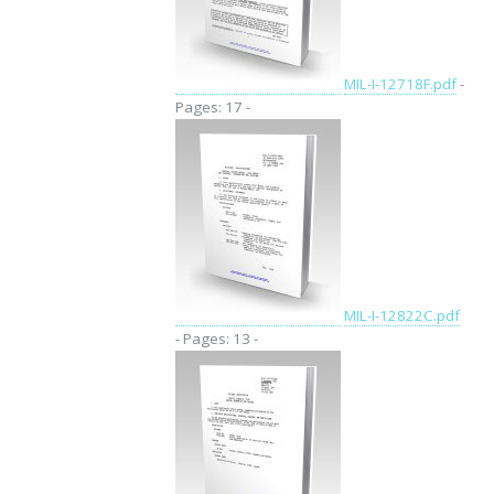
MIL-I-12718F.pdf
-
Pages: 17 -
MIL-I-12822C.pdf
- Pages: 13 -