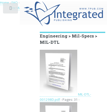
Home
-
FAQ
-
Privacy
-
Site Map
Toggle
Educational Archive
Engineering > Mil-Specs >
MIL-DTL
MIL-DTL-
001298D.pdf
- Pages: 31 -